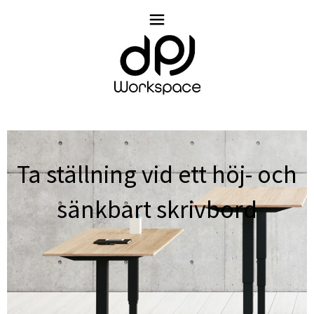
Skip
to
content
Ta ställning vid ett höj- och
sänkbart skrivbord